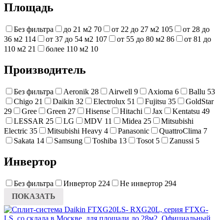
Площадь
Без фильтра
до 21 м2
70
от 22 до 27 м2
105
от 28 до
36 м2
114
от 37 до 54 м2
107
от 55 до 80 м2
86
от 81 до
110 м2
21
более 110 м2
10
Производитель
Без фильтра
Aeronik
28
Airwell
9
Axioma
6
Ballu
53
Chigo
21
Daikin
32
Electrolux
51
Fujitsu
35
GoldStar
29
Gree
Green
27
Hisense
Hitachi
Jax
Kentatsu
49
LESSAR
25
LG
MDV
11
Midea
25
Mitsubishi
Electric
35
Mitsubishi Heavy
4
Panasonic
QuattroClima
7
Sakata
14
Samsung
Toshiba
13
Tosot
5
Zanussi
5
Инвертор
Без фильтра
Инвертор
224
Не инвертор
294
ПОКАЗАТЬ