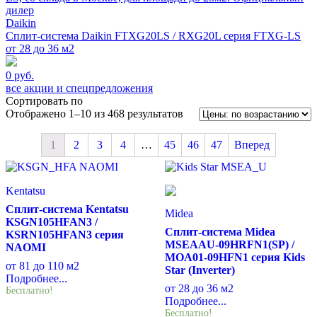
Daikin
Сплит-система Daikin FTXG20LS / RXG20L серия FTXG-LS
от 28 до 36 м2
0 руб.
все акции и спецпредложения
Сортировать по
Отображено 1–10 из 468 результатов
1
2
3
4
…
45
46
47
Вперед
Kentatsu
Сплит-система Kentatsu
Midea
KSGN105HFAN3 /
Сплит-система Midea
KSRN105HFAN3 серия
MSEAAU-09HRFN1(SP) /
NAOMI
MOA01-09HFN1 серия Kids
от 81 до 110 м2
Star (Inverter)
Подробнее...
от 28 до 36 м2
Бесплатно!
Подробнее...
Бесплатно!